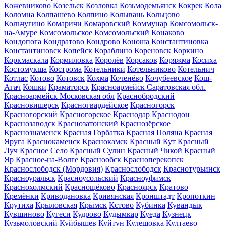
Кожевниково
Козельск
Козловка
Козьмодемьянск
Кокрек
Кола
Коломна
Колпашево
Колпино
Колывань
Кольцово
Кольчугино
Комаричи
Комаровский
Коммунар
Комсомольск-
на-Амуре
Комсомольское
Комсомольский
Конаково
Кондопога
Кондратово
Кондрово
Коноша
Константиновка
Константиновск
Копейск
Кораблино
Кореновск
Коркино
Коркмаскала
Кормиловка
Королёв
Корсаков
Коряжма
Косиха
Костомукша
Кострома
Котельники
Котельниково
Котельнич
Котлас
Котово
Котовск
Кохма
Коченёво
Кочубеевское
Кош-
Агач
Кошки
Краматорск
Красноармейск Саратовская обл.
Красноармейск Московская обл
Краснобродский
Красновишерск
Красногвардейское
Красногорск
Красногорский
Красногорское
Краснодар
Краснодон
Краснозаводск
Краснозатонский
Краснозёрское
Краснознаменск
Красная Горбатка
Красная Поляна
Красная
Яруга
Краснокаменск
Краснокамск
Красный Кут
Красный
Луч
Красное Село
Красный Сулин
Красный Чикой
Красный
Яр
Красное-на-Волге
Краснообск
Красноперекопск
Краснослободск (Мордовия)
Краснослободск
Краснотурьинск
Красноуральск
Красноусольский
Красноуфимск
Краснохолмский
Краснощёково
Красноярск
Кратово
Кремёнки
Криводановка
Кривянская
Кронштадт
Кропоткин
Крутиха
Крыловская
Крымск
Кстово
Кубинка
Кувандык
Кувшиново
Кугеси
Кудрово
Кудымкар
Куеда
Кузнецк
Кузьмоловский
Куйбышев
Куйтун
Кулешовка
Култаево