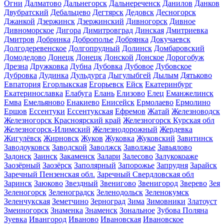
Огни
Далматово
Дальнегорск
Дальнереченск
Данилов
Данков
Двубратский
Дебальцево
Дегтярск
Дедовск
Десногорск
Джанкой
Дзержинск
Дзержинский
Дивногорск
Дивное
Дивноморское
Дигора
Димитровград
Динская
Дмитриевка
Дмитров
Добринка
Доброполье
Добрянка
Докучаевск
Долгодеревенское
Долгопрудный
Долинск
Домбаровский
Домодедово
Донецк
Донецк
Донской
Донское
Дорогобуж
Дрезна
Дружковка
Дубна
Дубовка
Дубовое
Дубовское
Дубровка
Дудинка
Дульдурга
Дыгулыбгей
Дылым
Дятьково
Евпатория
Егорлыкская
Егорьевск
Ейск
Екатеринбург
Екатеринославка
Елабуга
Елань
Елизово
Елец
Еманжелинск
Емва
Емельяново
Енакиево
Енисейск
Ермолаево
Ермолино
Ершов
Ессентуки
Ессентукская
Ефремов
Жатай
Железноводск
Железногорск Красноярский край
Железногорск Курская обл
Железногорск-Илимский
Железнодорожный
Жердевка
Жигулёвск
Жирновск
Жуков
Жуковка
Жуковский
Завитинск
Заводоуковск
Заводской
Заволжск
Заволжье
Завьялово
Задонск
Заинск
Закаменск
Залари
Залесово
Залукокоаже
Заозёрный
Заозёрск
Заполярный
Запорожье
Запрудня
Зарайск
Заречный Пензенская обл.
Заречный Свердловская обл
Заринск
Заюково
Звездный
Звенигово
Звенигород
Зверево
Зея
Зеленогорск
Зеленоградск
Зеленодольск
Зеленокумск
Зеленчукская
Земетчино
Зерноград
Зима
Зимовники
Златоуст
Змеиногорск
Знаменка
Знаменск
Зональное
Зубова Поляна
Зуевка
Ивангород
Иваново
Ивановская
Ивановское