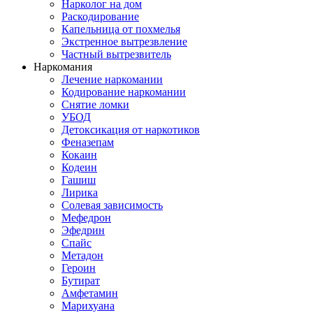
Нарколог на дом
Раскодирование
Капельница от похмелья
Экстренное вытрезвление
Частный вытрезвитель
Наркомания
Лечение наркомании
Кодирование наркомании
Снятие ломки
УБОД
Детоксикация от наркотиков
Феназепам
Кокаин
Кодеин
Гашиш
Лирика
Солевая зависимость
Мефедрон
Эфедрин
Спайс
Метадон
Героин
Бутират
Амфетамин
Марихуана