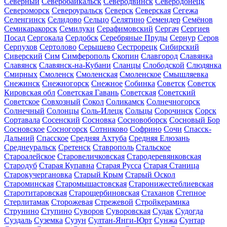
Северный
Северобайкальск
Северодвинск
Северодонецк
Североморск
Североуральск
Северск
Северская
Сегежа
Селенгинск
Селидово
Сельцо
Селятино
Семендер
Семёнов
Семикаракорск
Семилуки
Серафимовский
Сергач
Сергиев
Посад
Сергокала
Сердобск
Серебряные Пруды
Сернур
Серов
Серпухов
Сертолово
Серышево
Сестрорецк
Сибирский
Сиверский
Сим
Симферополь
Скопин
Славгород
Славянка
Славянск
Славянск-на-Кубани
Сланцы
Слободской
Слюдянка
Смирных
Смоленск
Смоленская
Смоленское
Смышляевка
Снежинск
Снежногорск
Снежное
Собинка
Советск
Советск
Кировская обл
Советская Гавань
Советская
Советский
Советское
Совхозный
Сокол
Соликамск
Солнечногорск
Солнечный
Солонцы
Соль-Илецк
Сольцы
Сорочинск
Сорск
Сортавала
Сосенский
Сосновка
Сосновоборск
Сосновый Бор
Сосновское
Сосногорск
Сотниково
Софрино
Сочи
Спасск-
Дальний
Спасское
Средняя Ахтуба
Средняя Елюзань
Среднеуральск
Сретенск
Ставрополь
Стальское
Староалейское
Старовеличковская
Стародеревянковская
Стародуб
Старая Купавна
Старая Русса
Старая Станица
Старокучергановка
Старый Крым
Старый Оскол
Староминская
Старомышастовская
Старонижестеблиевская
Старотитаровская
Старощербиновская
Стаханов
Степное
Стерлитамак
Сторожевая
Стрежевой
Стройкерамика
Струнино
Ступино
Суворов
Суворовская
Судак
Судогда
Суздаль
Суземка
Сузун
Султан-Янги-Юрт
Сунжа
Сунтар