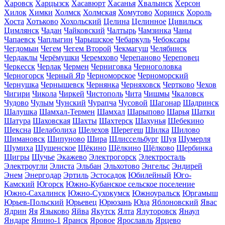
Харовск
Харцызск
Хасавюрт
Хасанья
Хвалынск
Херсон
Хилок
Химки
Холмск
Холмская
Хомутово
Хоринск
Хороль
Хоста
Хотьково
Хохольский
Целина
Целинное
Цивильск
Цимлянск
Чадан
Чайковский
Чалтырь
Чамзинка
Чаны
Чапаевск
Чаплыгин
Чарышское
Чебаркуль
Чебоксары
Чегдомын
Чегем
Чегем Второй
Чекмагуш
Челябинск
Чердаклы
Черёмушки
Черемхово
Черепаново
Череповец
Черкесск
Черлак
Чермен
Черниговка
Черноголовка
Черногорск
Черный Яр
Черноморское
Черноморский
Чернушка
Чернышевск
Чернянка
Черняховск
Чертково
Чехов
Чигири
Чикола
Чиркей
Чистополь
Чита
Чишмы
Чкаловск
Чудово
Чулым
Чунский
Чурапча
Чусовой
Шагонар
Шадринск
Шалушка
Шамхал-Термен
Шамхал
Шарыпово
Шарья
Шатки
Шатура
Шаховская
Шахты
Шахтерск
Шахунья
Шебекино
Шексна
Шелаболиха
Шелехов
Шерегеш
Шилка
Шилово
Шимановск
Шипуново
Шира
Шлиссельбург
Шуя
Шумерля
Шумиха
Шушенское
Щёкино
Щёлкино
Щёлково
Щербинка
Щигры
Щучье
Экажево
Электрогорск
Электросталь
Электроугли
Элиста
Эльбан
Эльхотово
Энгельс
Эндирей
Энем
Энергодар
Эртиль
Эстосадок
Юбилейный
Юго-
Камский
Югорск
Южно-Кубанское сельское поселение
Южно-Сахалинск
Южно-Сухокумск
Южноуральск
Юргамыш
Юрьев-Польский
Юрьевец
Юрюзань
Юца
Яблоновский
Явас
Ядрин
Яя
Языково
Яйва
Якутск
Ялта
Ялуторовск
Янаул
Яндаре
Янино-1
Яранск
Яровое
Ярославль
Ярцево