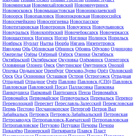
Новоминская
Новомихайловский
Новомичуринск
Новомосковск
Новомышастовская
Новониколаевский
Новоорск
Новопавловск
Новопокровская
Новороссийск
Новосемейкино
Новосергиевка
Новоспасское
Новотитаровская
Новотроицк
Новоузенск
Новоульяновск
Новоуральск
Новохопёрский
Новочебоксарск
Новочеркасск
Новошахтинск
Ногинск
Ногир
Ноглики
Нолинск
Норильск
Ноябрьск
Нурлат
Нытва
Нюрба
Нягань
Нязепетровск
Няндома
Обь
Обливская
Обнинск
Обоянь
Обухово
Одинцово
Ожерелье
Озёры
Озёрный
Озёрск
Озинки
Октябрьск
Октябрьский
Октябрьское
Окуловка
Олёкминск
Оленегорск
Оловянная
Олонец
Омск
Омутинское
Омутнинск
Онохой
Опочка
Ордынское
Оренбург
Орехово-Зуево
Орёл
Орловский
Орск
Оса
Осинники
Осташков
Остров
Острогожск
Отрадная
Отрадный
Отрадное
Очёр
Павлово
Павловск (СПб)
Павловск
Павловская
Павловский Посад
Палласовка
Панковка
Панкрушиха
Парковый
Партизанск
Пенза
Первомайск
Первомайск
Первомайское
Первоуральск
Перевальск
Перевоз
Переволоцкий
Пересвет
Переславль-Залесский
Переясловская
Пермь
Пестово
Песчанокопское
Петергоф
Петров Вал
Забайкальск
Петровск
Петровск-Забайкальский
Петровская
Петрозаводск
Петропавловск-Камчатский
Петропавловская
Петропавловское
Петухово
Петушки
Печоры
Печора
Пикалёво
Пионерский
Питкяранта
Плавск
Пласт