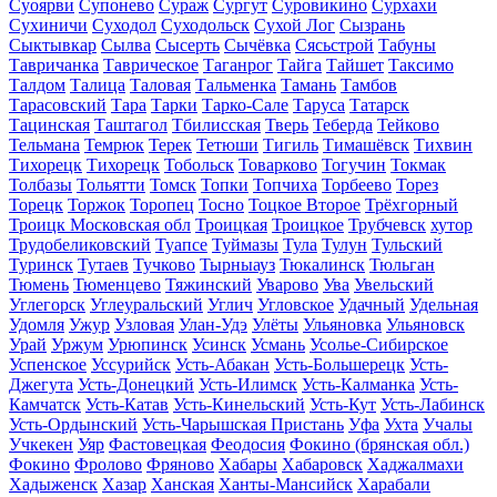
Суоярви
Супонево
Сураж
Сургут
Суровикино
Сурхахи
Сухиничи
Суходол
Суходольск
Сухой Лог
Сызрань
Сыктывкар
Сылва
Сысерть
Сычёвка
Сясьстрой
Табуны
Тавричанка
Таврическое
Таганрог
Тайга
Тайшет
Таксимо
Талдом
Талица
Таловая
Тальменка
Тамань
Тамбов
Тарасовский
Тара
Тарки
Тарко-Сале
Таруса
Татарск
Тацинская
Таштагол
Тбилисская
Тверь
Теберда
Тейково
Тельмана
Темрюк
Терек
Тетюши
Тигиль
Тимашёвск
Тихвин
Тихорецк
Тихорецк
Тобольск
Товарково
Тогучин
Токмак
Толбазы
Тольятти
Томск
Топки
Топчиха
Торбеево
Торез
Торецк
Торжок
Торопец
Тосно
Тоцкое Второе
Трёхгорный
Троицк Московская обл
Троицкая
Троицкое
Трубчевск
хутор
Трудобеликовский
Туапсе
Туймазы
Тула
Тулун
Тульский
Туринск
Тутаев
Тучково
Тырныауз
Тюкалинск
Тюльган
Тюмень
Тюменцево
Тяжинский
Уварово
Ува
Увельский
Углегорск
Углеуральский
Углич
Угловское
Удачный
Удельная
Удомля
Ужур
Узловая
Улан-Удэ
Улёты
Ульяновка
Ульяновск
Урай
Уржум
Урюпинск
Усинск
Усмань
Усолье-Сибирское
Успенское
Уссурийск
Усть-Абакан
Усть-Большерецк
Усть-
Джегута
Усть-Донецкий
Усть-Илимск
Усть-Калманка
Усть-
Камчатск
Усть-Катав
Усть-Кинельский
Усть-Кут
Усть-Лабинск
Усть-Ордынский
Усть-Чарышская Пристань
Уфа
Ухта
Учалы
Учкекен
Уяр
Фастовецкая
Феодосия
Фокино (брянская обл.)
Фокино
Фролово
Фряново
Хабары
Хабаровск
Хаджалмахи
Хадыженск
Хазар
Ханская
Ханты-Мансийск
Харабали