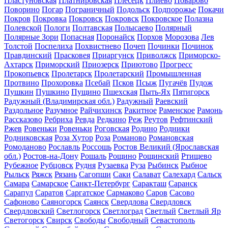
Пластуновская
Платнировская
Плесецк
Плиево
Поварово
Поворино
Погар
Пограничный
Подольск
Подпорожье
Покачи
Покров
Покровка
Покровск
Покровск
Покровское
Полазна
Полевской
Пологи
Полтавская
Полысаево
Полярный
Полярные Зори
Попасная
Поронайск
Порхов
Морозова
Лев
Толстой
Поспелиха
Похвистнево
Почеп
Починки
Починок
Правдинский
Прасковея
Приаргунск
Приволжск
Приморско-
Ахтарск
Приморский
Приозерск
Приютово
Прогресс
Прокопьевск
Пролетарск
Пролетарский
Промышленная
Протвино
Прохоровка
Псебай
Псков
Псыж
Пугачёв
Пудож
Пушкин
Пушкино
Пущино
Пшехская
Пыть-Ях
Пятигорск
Радужный (Владимирская обл.)
Радужный
Раевский
Раздольное
Разумное
Райчихинск
Ракитное
Раменское
Рамонь
Рассказово
Ребриха
Ревда
Редкино
Реж
Реутов
Рефтинский
Ржев
Ровеньки
Ровеньки
Роговская
Родино
Родники
Родниковская
Роза Хутор
Роза
Романово
Романовская
Ромоданово
Рославль
Россошь
Ростов Великий (Ярославская
обл.)
Ростов-на-Дону
Рошаль
Рощино
Рощинский
Ртищево
Рубежное
Рубцовск
Рудня
Рузаевка
Руза
Рыбинск
Рыбное
Рыльск
Ряжск
Рязань
Сагопши
Саки
Салават
Салехард
Сальск
Самара
Самарское
Санкт-Петербург
Саракташ
Саранск
Сарапул
Саратов
Саргатское
Сармаково
Саров
Сасово
Сафоново
Саяногорск
Саянск
Свердлова
Свердловск
Свердловский
Светлогорск
Светлоград
Светлый
Светлый Яр
Светогорск
Свирск
Свободы
Свободный
Севастополь