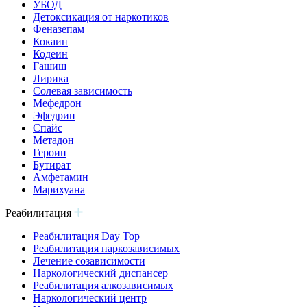
УБОД
Детоксикация от наркотиков
Феназепам
Кокаин
Кодеин
Гашиш
Лирика
Солевая зависимость
Мефедрон
Эфедрин
Спайс
Метадон
Героин
Бутират
Амфетамин
Марихуана
Реабилитация
Реабилитация Day Top
Реабилитация наркозависимых
Лечение созависимости
Наркологический диспансер
Реабилитация алкозависимых
Наркологический центр