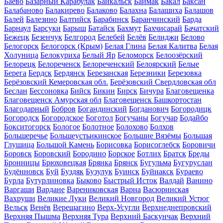
Баево
Базарный Карабулак
Байкальск
Баймак
Бакал
Баксан
Балабаново
Балакирево
Балаково
Балахна
Балашиха
Балашов
Балей
Балезино
Балтийск
Барабинск
Баранчинский
Барда
Барнаул
Барсуки
Барыш
Батайск
Бахмут
Бахчисарай
Бачатский
Бежецк
Безенчук
Белгород
Белебей
Белёв
Белиджи
Белово
Белогорск
Белогорск (Крым)
Белая Глина
Белая Калитва
Белая
Холуница
Белокуриха
Белый Яр
Беломорск
Белоозёрский
Белорецк
Белореченск
Белореченский
Белоярский
Белые
Берега
Бердск
Бердянск
Березанская
Березники
Березовка
Берёзовский Кемеровская обл.
Берёзовский Свердловская обл
Беслан
Бессоновка
Бийск
Бикин
Бирск
Бичура
Благовещенка
Благовещенск Амурская обл
Благовещенск Башкортостан
Благодарный
Бобров
Богандинский
Богданович
Богородицк
Богородск
Богородское
Боготол
Богучаны
Богучар
Бодайбо
Бокситогорск
Бологое
Болотное
Болохово
Болхов
Большеречье
Большеустьикинское
Большие Вязёмы
Большая
Глушица
Большой Камень
Борисовка
Борисоглебск
Боровичи
Боровск
Боровский
Бородино
Борское
Ботлих
Братск
Бреды
Бронницы
Брюховецкая
Брянка
Брянск
Бугульма
Бугуруслан
Будённовск
Буй
Буздяк
Бузулук
Буинск
Буйнакск
Бураево
Бурла
Бутурлиновка
Быково
Быстрый Исток
Валдай
Ванино
Варгаши
Вардане
Варениковская
Варна
Васюринская
Вахруши
Великие Луки
Великий Новгород
Великий Устюг
Вельск
Венёв
Верещагино
Верх-Усугли
Верхнеднепровский
Верхняя Пышма
Верхняя Тура
Верхний Баскунчак
Верхний