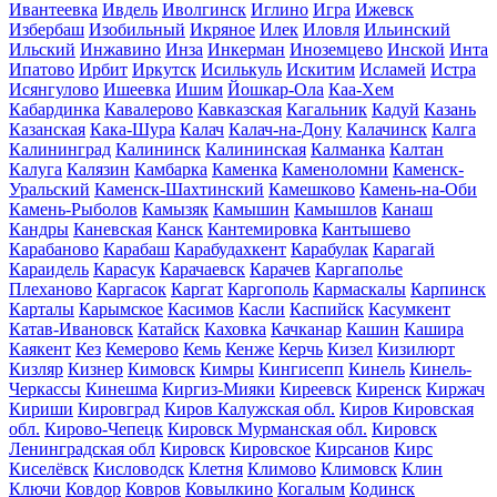
Ивантеевка
Ивдель
Иволгинск
Иглино
Игра
Ижевск
Избербаш
Изобильный
Икряное
Илек
Иловля
Ильинский
Ильский
Инжавино
Инза
Инкерман
Иноземцево
Инской
Инта
Ипатово
Ирбит
Иркутск
Исилькуль
Искитим
Исламей
Истра
Исянгулово
Ишеевка
Ишим
Йошкар-Ола
Каа-Хем
Кабардинка
Кавалерово
Кавказская
Кагальник
Кадуй
Казань
Казанская
Кака-Шура
Калач
Калач-на-Дону
Калачинск
Калга
Калининград
Калининск
Калининская
Калманка
Калтан
Калуга
Калязин
Камбарка
Каменка
Каменоломни
Каменск-
Уральский
Каменск-Шахтинский
Камешково
Камень-на-Оби
Камень-Рыболов
Камызяк
Камышин
Камышлов
Канаш
Кандры
Каневская
Канск
Кантемировка
Кантышево
Карабаново
Карабаш
Карабудахкент
Карабулак
Карагай
Караидель
Карасук
Карачаевск
Карачев
Каргаполье
Плеханово
Каргасок
Каргат
Каргополь
Кармаскалы
Карпинск
Карталы
Карымское
Касимов
Касли
Каспийск
Касумкент
Катав-Ивановск
Катайск
Каховка
Качканар
Кашин
Кашира
Каякент
Кез
Кемерово
Кемь
Кенже
Керчь
Кизел
Кизилюрт
Кизляр
Кизнер
Кимовск
Кимры
Кингисепп
Кинель
Кинель-
Черкассы
Кинешма
Киргиз-Мияки
Киреевск
Киренск
Киржач
Кириши
Кировград
Киров Калужская обл.
Киров Кировская
обл.
Кирово-Чепецк
Кировск Мурманская обл.
Кировск
Ленинградская обл
Кировск
Кировское
Кирсанов
Кирс
Киселёвск
Кисловодск
Клетня
Климово
Климовск
Клин
Ключи
Ковдор
Ковров
Ковылкино
Когалым
Кодинск