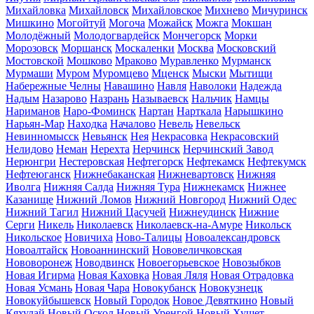
Михайловка
Михайловск
Михайловское
Михнево
Мичуринск
Мишкино
Могойтуй
Могоча
Можайск
Можга
Мокшан
Молодёжный
Молодогвардейск
Мончегорск
Морки
Морозовск
Моршанск
Москаленки
Москва
Московский
Мостовской
Мошково
Мраково
Муравленко
Мурманск
Мурмаши
Муром
Муромцево
Мценск
Мыски
Мытищи
Набережные Челны
Навашино
Навля
Наволоки
Надежда
Надым
Назарово
Назрань
Называевск
Нальчик
Намцы
Нариманов
Наро-Фоминск
Нартан
Нарткала
Нарышкино
Нарьян-Мар
Находка
Началово
Невель
Невельск
Невинномысск
Невьянск
Нея
Некрасовка
Некрасовский
Нелидово
Неман
Нерехта
Нерчинск
Нерчинский Завод
Нерюнгри
Нестеровская
Нефтегорск
Нефтекамск
Нефтекумск
Нефтеюганск
Нижнебаканская
Нижневартовск
Нижняя
Иволга
Нижняя Салда
Нижняя Тура
Нижнекамск
Нижнее
Казанище
Нижний Ломов
Нижний Новгород
Нижний Одес
Нижний Тагил
Нижний Цасучей
Нижнеудинск
Нижние
Серги
Никель
Николаевск
Николаевск-на-Амуре
Никольск
Никольское
Новичиха
Ново-Талицы
Новоалександровск
Новоалтайск
Новоаннинский
Нововеличковская
Нововоронеж
Новодвинск
Новоегорьевское
Новозыбков
Новая Игирма
Новая Каховка
Новая Ляля
Новая Отрадовка
Новая Усмань
Новая Чара
Новокубанск
Новокузнецк
Новокуйбышевск
Новый Городок
Новое Девяткино
Новый
Кяхулай
Новый Оскол
Новый Уренгой
Новый Хушет