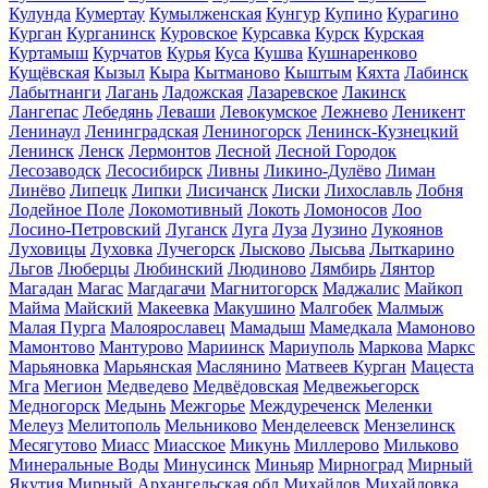
Кулунда
Кумертау
Кумылженская
Кунгур
Купино
Курагино
Курган
Курганинск
Куровское
Курсавка
Курск
Курская
Куртамыш
Курчатов
Курья
Куса
Кушва
Кушнаренково
Кущёвская
Кызыл
Кыра
Кытманово
Кыштым
Кяхта
Лабинск
Лабытнанги
Лагань
Ладожская
Лазаревское
Лакинск
Лангепас
Лебедянь
Леваши
Левокумское
Лежнево
Леникент
Ленинаул
Ленинградская
Лениногорск
Ленинск-Кузнецкий
Ленинск
Ленск
Лермонтов
Лесной
Лесной Городок
Лесозаводск
Лесосибирск
Ливны
Ликино-Дулёво
Лиман
Линёво
Липецк
Липки
Лисичанск
Лиски
Лихославль
Лобня
Лодейное Поле
Локомотивный
Локоть
Ломоносов
Лоо
Лосино-Петровский
Луганск
Луга
Луза
Лузино
Лукоянов
Луховицы
Луховка
Лучегорск
Лысково
Лысьва
Лыткарино
Льгов
Люберцы
Любинский
Людиново
Лямбирь
Лянтор
Магадан
Магас
Магдагачи
Магнитогорск
Маджалис
Майкоп
Майма
Майский
Макеевка
Макушино
Малгобек
Малмыж
Малая Пурга
Малоярославец
Мамадыш
Мамедкала
Мамоново
Мамонтово
Мантурово
Мариинск
Мариуполь
Маркова
Маркс
Марьяновка
Марьянская
Маслянино
Матвеев Курган
Мацеста
Мга
Мегион
Медведево
Медвёдовская
Медвежьегорск
Медногорск
Медынь
Межгорье
Междуреченск
Меленки
Мелеуз
Мелитополь
Мельниково
Менделеевск
Мензелинск
Месягутово
Миасс
Миасское
Микунь
Миллерово
Мильково
Минеральные Воды
Минусинск
Миньяр
Мирноград
Мирный
Якутия
Мирный Архангельская обл
Михайлов
Михайловка