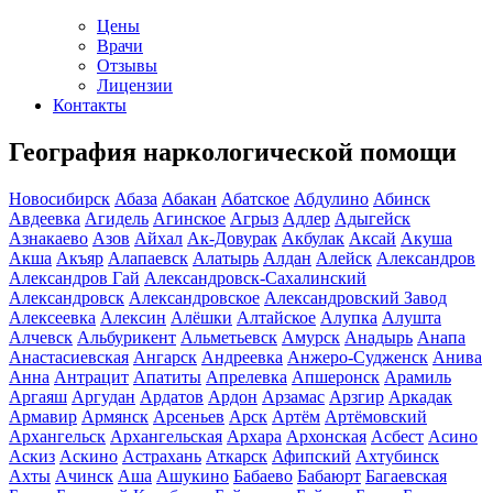
Цены
Врачи
Отзывы
Лицензии
Контакты
География наркологической помощи
Новосибирск
Абаза
Абакан
Абатское
Абдулино
Абинск
Авдеевка
Агидель
Агинское
Агрыз
Адлер
Адыгейск
Азнакаево
Азов
Айхал
Ак-Довурак
Акбулак
Аксай
Акуша
Акша
Акъяр
Алапаевск
Алатырь
Алдан
Алейск
Александров
Александров Гай
Александровск-Сахалинский
Александровск
Александровское
Александровский Завод
Алексеевка
Алексин
Алёшки
Алтайское
Алупка
Алушта
Алчевск
Альбурикент
Альметьевск
Амурск
Анадырь
Анапа
Анастасиевская
Ангарск
Андреевка
Анжеро-Судженск
Анива
Анна
Антрацит
Апатиты
Апрелевка
Апшеронск
Арамиль
Аргаяш
Аргудан
Ардатов
Ардон
Арзамас
Арзгир
Аркадак
Армавир
Армянск
Арсеньев
Арск
Артём
Артёмовский
Архангельск
Архангельская
Архара
Архонская
Асбест
Асино
Аскиз
Аскино
Астрахань
Аткарск
Афипский
Ахтубинск
Ахты
Ачинск
Аша
Ашукино
Бабаево
Бабаюрт
Багаевская