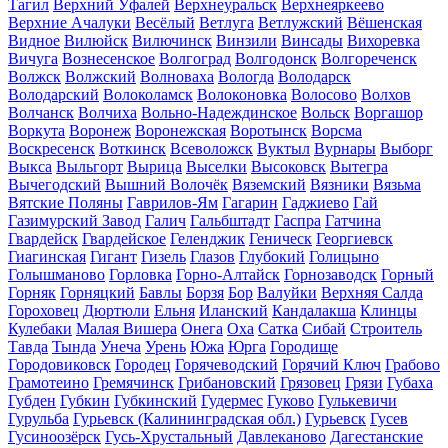
Тагил
Верхний Уфалей
Верхнеуральск
Верхнеяркеево
Верхние Ачалуки
Весёлый
Ветлуга
Ветлужский
Вёшенская
Видное
Вилюйск
Вилючинск
Винзили
Винсады
Вихоревка
Вичуга
Вознесенское
Волгоград
Волгодонск
Волгореченск
Волжск
Волжский
Волноваха
Вологда
Володарск
Володарский
Волоколамск
Волоконовка
Волосово
Волхов
Волчанск
Волчиха
Вольно-Надеждинское
Вольск
Воргашор
Воркута
Воронеж
Воронежская
Воротынск
Ворсма
Воскресенск
Воткинск
Всеволожск
Вуктыл
Вурнары
Выборг
Выкса
Выльгорт
Вырица
Выселки
Высоковск
Вытегра
Вычегодский
Вышний Волочёк
Вяземский
Вязники
Вязьма
Вятские Поляны
Гаврилов-Ям
Гагарин
Гаджиево
Гай
Газимурский Завод
Галич
Гальбштадт
Гаспра
Гатчина
Гвардейск
Гвардейское
Геленджик
Геническ
Георгиевск
Гиагинская
Гигант
Гизель
Глазов
Глубокий
Голицыно
Голышманово
Горловка
Горно-Алтайск
Горнозаводск
Горный
Горняк
Горняцкий
Бавлы
Борзя
Бор
Валуйки
Верхняя Салда
Гороховец
Дюртюли
Ельня
Иланский
Кандалакша
Клинцы
Кулебаки
Малая Вишера
Онега
Оха
Сатка
Сибай
Строитель
Тавда
Тында
Унеча
Урень
Южа
Юрга
Городище
Городовиковск
Городец
Горячеводский
Горячий Ключ
Грабово
Грамотеино
Гремячинск
Грибановский
Грязовец
Грязи
Губаха
Губден
Губкин
Губкинский
Гудермес
Гуково
Гулькевичи
Гурульба
Гурьевск (Калининградская обл.)
Гурьевск
Гусев
Гусиноозёрск
Гусь-Хрустальный
Давлеканово
Дагестанские