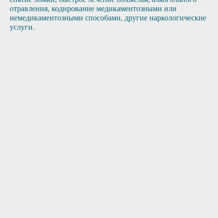
отравления, кодирование медикаментозными или
немедикаментозными способами, другие наркологические
услуги.
1
2
3
Поступление
Сбор анамнеза
Приезд врача
заявки
4
5
6
Оплата
Помощь
Контроль