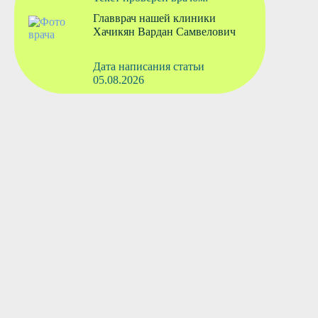
Главврач нашей клиники
Хачикян Вардан Самвелович
Дата написания статьи
05.08.2026
Вызвать врача
Старшая медсестра
Флянтикова Марина Павловна