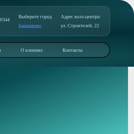
Выберите город
Адрес колл-центра:
50344
Башмаково
ул. Строителей, 22
и
О клинике
Контакты