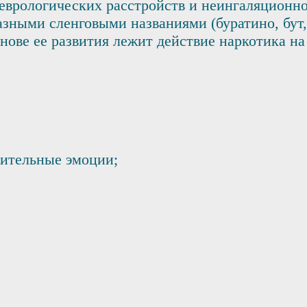
неврологических расстройств и неингаляционно
зными сленговыми названиями (буратино, бут, 
ове ее развития лежит действие наркотика на
жительные эмоции;