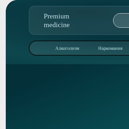
Premium
medicine
89095850344
Алкоголизм
Наркомания
Адрес колл-центра:
ул. Строителей, 22
Алкоголизм
Наркомания
Реабилитация
Консультация
О клинике
Контакты