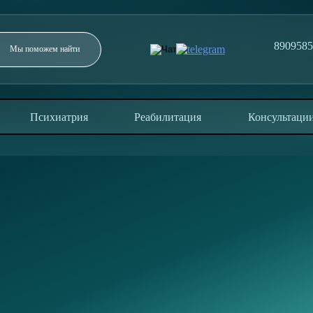
890958
Заполните форму и мы перезвоним в течение 5
минут
Психиатрия
Реабилитация
Консультаци
ОТПРАВИТЬ
Отправляя заявку, вы соглашаетесь с политикой
конфиденциальности