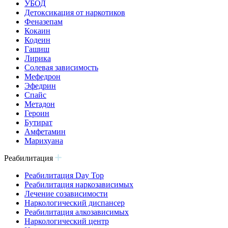
УБОД
Детоксикация от наркотиков
Феназепам
Кокаин
Кодеин
Гашиш
Лирика
Солевая зависимость
Мефедрон
Эфедрин
Спайс
Метадон
Героин
Бутират
Амфетамин
Марихуана
Реабилитация
Реабилитация Day Top
Реабилитация наркозависимых
Лечение созависимости
Наркологический диспансер
Реабилитация алкозависимых
Наркологический центр