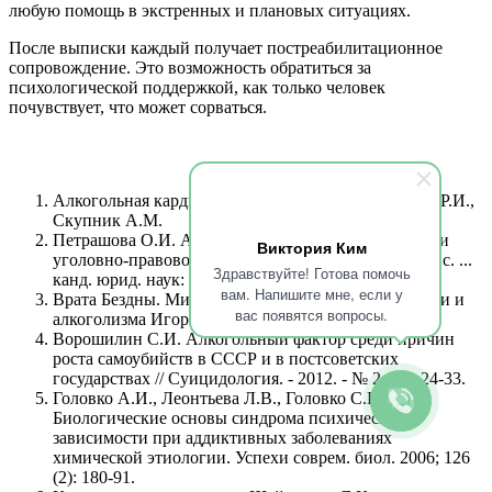
любую помощь в экстренных и плановых ситуациях.
После выписки каждый получает постреабилитационное
сопровождение. Это возможность обратиться за
психологической поддержкой, как только человек
почувствует, что может сорваться.
Алкогольная кардиомиопатия Дзяк В.Н., Микунис Р.И.,
Скупник А.М.
Петрашова О.И. Алкоголизм: криминологический и
Виктория Ким
уголовно-правовой аспекты проблемы: автореф. дис. ...
Здравствуйте! Готова помочь
канд. юрид. наук: Саратов, 2004. 23 с.
вам. Напишите мне, если у
Врата Бездны. Мистические механизмы наркомании и
вас появятся вопросы.
алкоголизма Игорь Исаев
Ворошилин С.И. Алкогольный фактор среди причин
роста самоубийств в СССР и в постсоветских
государствах // Суицидология. - 2012. - № 2. - С. 24-33.
Головко А.И., Леонтьева Л.В., Головко С.И.
Биологические основы синдрома психической
зависимости при аддиктивных заболеваниях
химической этиологии. Успехи соврем. биол. 2006; 126
(2): 180-91.