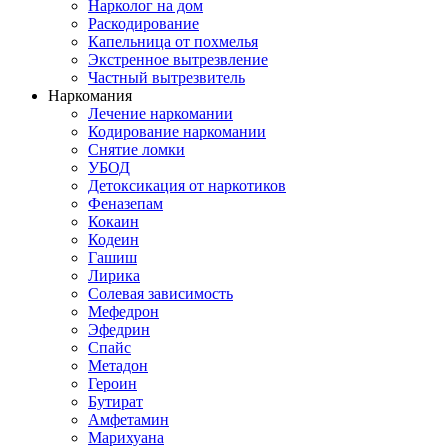
Нарколог на дом
Раскодирование
Капельница от похмелья
Экстренное вытрезвление
Частный вытрезвитель
Наркомания
Лечение наркомании
Кодирование наркомании
Снятие ломки
УБОД
Детоксикация от наркотиков
Феназепам
Кокаин
Кодеин
Гашиш
Лирика
Солевая зависимость
Мефедрон
Эфедрин
Спайс
Метадон
Героин
Бутират
Амфетамин
Марихуана