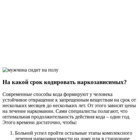
ванный персонал
Нужна помощь?
Оставьте заявку, и мы Вам перезвоним
На какой срок кодировать наркозависимых?
Современные способы кода формируют у человека
Отправить заявку
устойчивое отвращение к запрещенным веществам на срок от
нескольких месяцев до нескольких лет. От этого зависят цены
на лечение наркомании. Сами специалисты полагают, что
оптимальная продолжительность действия кода – один год.
Этого времени достаточно, чтобы:
Больной успел пройти остальные этапы комплексного
лечения наркозависимости на дому или в стационаре.