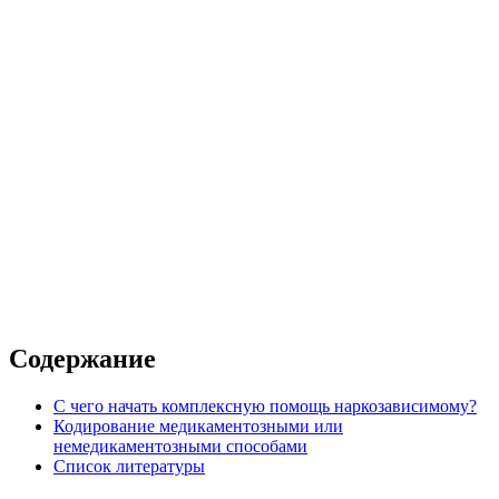
вышенной комфортности
 от наркозависимости
Налтрексон 1 год
Налтрексон 2 года
Содержание
С чего начать комплексную помощь наркозависимому?
Кодирование медикаментозными или
немедикаментозными способами
Список литературы